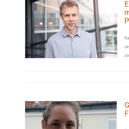
E
m
P
Effiziente chemische
Ka
Reaktionen mit Hilfe von
se
funktionalen Polymeren
za
STIPENDIATEN
G
F