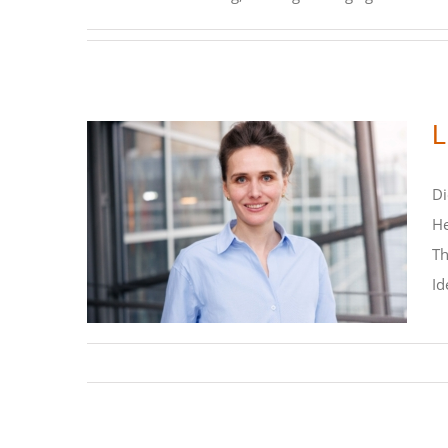
L
Di
He
Th
Literatur und Politik
Id
STIPENDIATEN