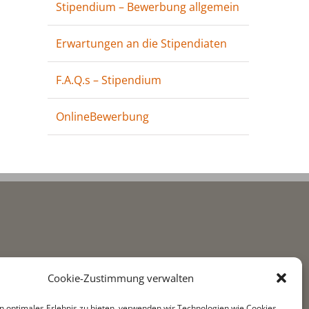
Stipendium – Bewerbung allgemein
Erwartungen an die Stipendiaten
F.A.Q.s – Stipendium
OnlineBewerbung
Cookie-Zustimmung verwalten
n optimales Erlebnis zu bieten, verwenden wir Technologien wie Cookies,