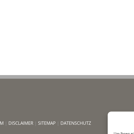
UM
|
DISCLAIMER
|
SITEMAP
|
DATENSCHUTZ
Um Ihnen ei