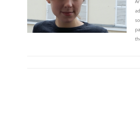
Ar
Gendering the Machine:
ad
A History of Feminist
Artificial Intelligence
so
pa
STIPENDIATEN
th