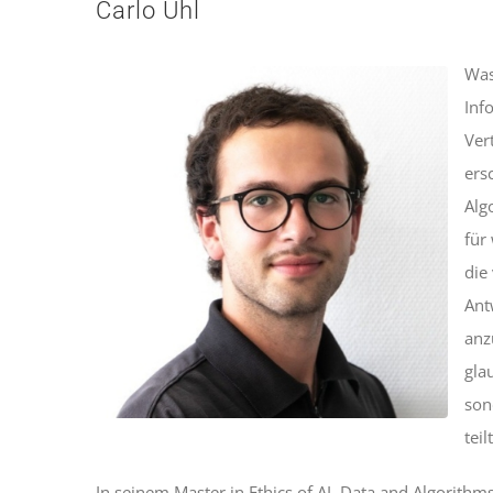
Carlo Uhl
Was
Inf
Ver
ers
Alg
für
die
Ant
anz
gla
son
teilt
In seinem Master in Ethics of AI, Data and Algorithm