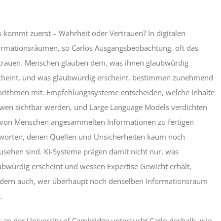
 kommt zuerst – Wahrheit oder Vertrauen? In digitalen
ormationsräumen, so Carlos Ausgangsbeobachtung, oft das
trauen. Menschen glauben dem, was ihnen glaubwürdig
cheint, und was glaubwürdig erscheint, bestimmen zunehmend
orithmen mit. Empfehlungssysteme entscheiden, welche Inhalte
 wen sichtbar werden, und Large Language Models verdichten
 von Menschen angesammelten Informationen zu fertigen
worten, denen Quellen und Unsicherheiten kaum noch
usehen sind. KI-Systeme prägen damit nicht nur, was
ubwürdig erscheint und wessen Expertise Gewicht erhält,
dern auch, wer überhaupt noch denselben Informationsraum
.
s an der University of Cambridge untersucht Carlo deshalb, wie