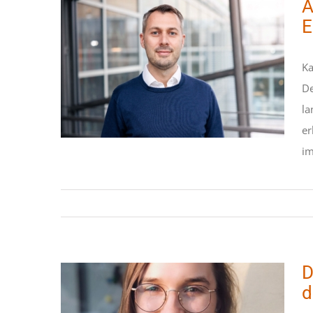
A
E
Ka
AMK – Nachhaltige
De
Entwicklungshilfe in
Kambodscha
la
er
STIPENDIATEN
im
D
d