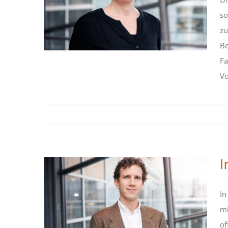
zeichnet die
so
Skandalbericht­erstattung
zu
aus?
Be
STIPENDIATEN
Fa
Vo
I
In
mi
Interpretation und
of