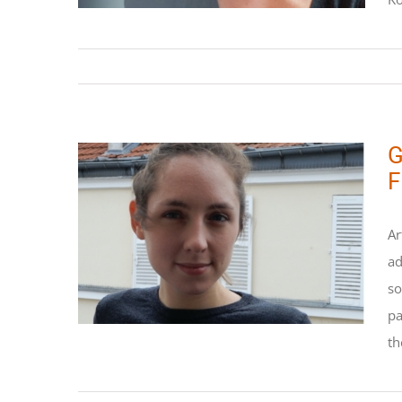
G
F
Ar
Gendering the Machine:
ad
A History of Feminist
Artificial Intelligence
so
pa
STIPENDIATEN
th