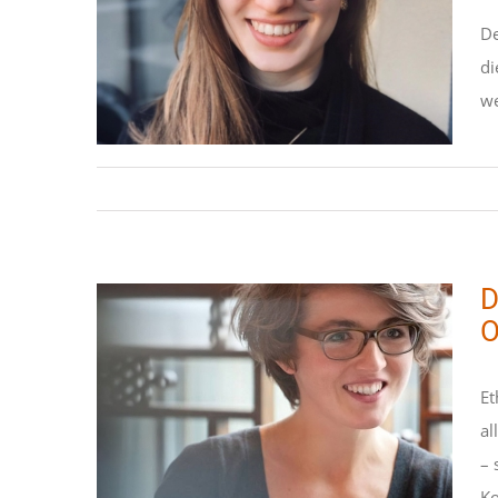
De
Der One-Health-Ansatz
di
im deutschen Recht
we
STIPENDIATEN
D
O
Et
Die praktische Relevanz
al
ethischer Objektivität
– 
STIPENDIATEN
Ko