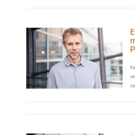
E
m
P
Effiziente chemische
Ka
Reaktionen mit Hilfe von
se
funktionalen Polymeren
za
STIPENDIATEN