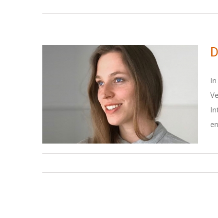
D
In
Ve
Das Leben innerhalb
In
Boko Harams
en
STIPENDIATEN