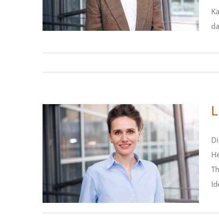
Erklärung
Ka
STIPENDIATEN
da
L
Di
He
Th
Literatur und Politik
Id
STIPENDIATEN